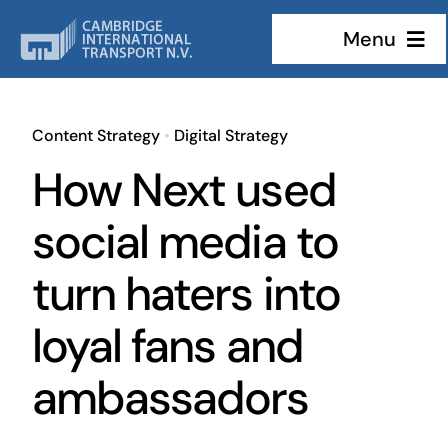
Skip
Menu
to
content
Home
Content Strategy
•
Digital Strategy
Services
How Next used
Custom
social media to
turn haters into
Rates
loyal fans and
About
ambassadors